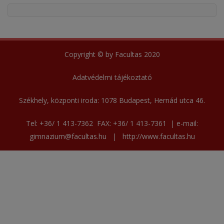
Copyright © by Facultas 2020
Adatvédelmi tájékoztató
Székhely, központi iroda:
1078 Budapest, Hernád utca 46.
Tel:
+36/ 1 413-7362
FAX:
+36/ 1 413-7361
| e-mail:
gimnazium@facultas.hu
|
http://www.facultas.hu